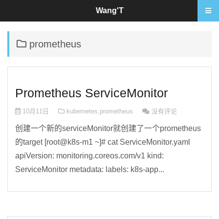
Wang'T
prometheus
Prometheus ServiceMonitor
10月11日
kubernetes
,
prometheus
没有评论
创建一个新的serviceMonitor就创建了一个prometheus
的target [root@k8s-m1 ~]# cat ServiceMonitor.yaml
apiVersion: monitoring.coreos.com/v1 kind:
ServiceMonitor metadata: labels: k8s-app...