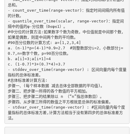
总和。

- count_over_time(range-vector)：指定时间间隔内所有值
的计数。

- quantile_over_time(scalar, range-vector)：指定间
隔中的值的φ-分位数（0≤φ≤1）。

#中分位的计算方法:如果数字个数为奇数，中位值就是中间那个数，
如果是偶数，则是中间两个数的平均数。

#90百分位数的计算方式: a=[1,2,3,4]

a. (n-1)*p=(4-1)*0.9=2.7  #则整数部分i=2，小数部分j=
0.7,n=数字个数，p=90百分位数。

b. a[i]=3;a[i+1]=4

c. (1-0.7)*3+(0.7*4)=3.7

- stddev_over_time(range-vector) : 区间向量内每个度量
指标的总体标准差。

#总体标准差计算方法:

步骤一、(每个样本数据 减去总体全部数据的平均值)。

步骤二、把步骤一所得的各个数值的平方相加。

步骤三、把步骤二的结果除以 n （“n”指总体数目）。

步骤四、从步骤三所得的数值之平方根就是总体的标准偏差。

- stdvar_over_time(range-vector) : #区间向量内每个度
量指标的总体标准方差,计算方法相当于没有第四步的总体标准差方
法。