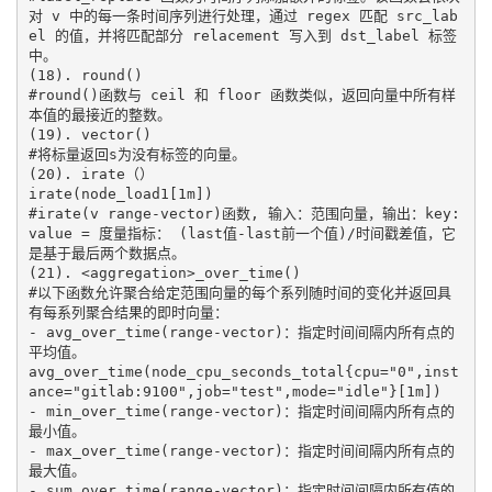
对 v 中的每一条时间序列进行处理，通过 regex 匹配 src_lab
el 的值，并将匹配部分 relacement 写入到 dst_label 标签
中。

(18). round()

#round()函数与 ceil 和 floor 函数类似，返回向量中所有样
本值的最接近的整数。

(19). vector()

#将标量返回s为没有标签的向量。

(20). irate（）

irate(node_load1[1m])

#irate(v range-vector)函数, 输入：范围向量，输出：key: 
value = 度量指标： (last值-last前一个值)/时间戳差值，它
是基于最后两个数据点。

(21). <aggregation>_over_time()

#以下函数允许聚合给定范围向量的每个系列随时间的变化并返回具
有每系列聚合结果的即时向量：

- avg_over_time(range-vector)：指定时间间隔内所有点的
平均值。

avg_over_time(node_cpu_seconds_total{cpu="0",inst
ance="gitlab:9100",job="test",mode="idle"}[1m])

- min_over_time(range-vector)：指定时间间隔内所有点的
最小值。

- max_over_time(range-vector)：指定时间间隔内所有点的
最大值。

- sum_over_time(range-vector)：指定时间间隔内所有值的