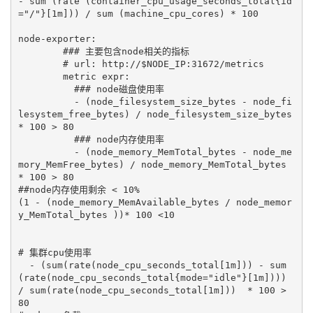
- sum (rate (container_cpu_usage_seconds_total{id
="/"}[1m])) / sum (machine_cpu_cores) * 100

node-exporter:

        ### 主要包含node相关的指标

        # url: http://$NODE_IP:31672/metrics

        metric expr:

          ### node磁盘使用率

          - (node_filesystem_size_bytes - node_fi
lesystem_free_bytes) / node_filesystem_size_bytes 
* 100 > 80  

          ### node内存使用率

          - (node_memory_MemTotal_bytes - node_me
mory_MemFree_bytes) / node_memory_MemTotal_bytes  
* 100 > 80  

##node内存使用剩余 < 10%

(1 - (node_memory_MemAvailable_bytes / node_memor
y_MemTotal_bytes ))* 100 <10

# 集群cpu使用率

  - (sum(rate(node_cpu_seconds_total[1m])) - sum
(rate(node_cpu_seconds_total{mode="idle"}[1m]))) 
/ sum(rate(node_cpu_seconds_total[1m]))  * 100 > 
80
