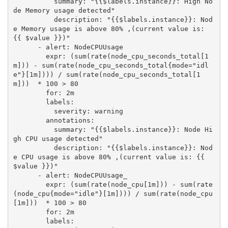
          summary: "{{$labels.instance}}: High No
de Memory usage detected"

          description: "{{$labels.instance}}: Nod
e Memory usage is above 80% ,(current value is: 
{{ $value }})"

      - alert: NodeCPUUsage

        expr: (sum(rate(node_cpu_seconds_total[1
m])) - sum(rate(node_cpu_seconds_total{mode="idl
e"}[1m]))) / sum(rate(node_cpu_seconds_total[1
m]))  * 100 > 80

        for: 2m

        labels:

          severity: warning

        annotations:

          summary: "{{$labels.instance}}: Node Hi
gh CPU usage detected"

          description: "{{$labels.instance}}: Nod
e CPU usage is above 80% ,(current value is: {{ 
$value }})"

      - alert: NodeCPUUsage_

        expr: (sum(rate(node_cpu[1m])) - sum(rate
(node_cpu{mode="idle"}[1m]))) / sum(rate(node_cpu
[1m]))  * 100 > 80

        for: 2m

        labels:
