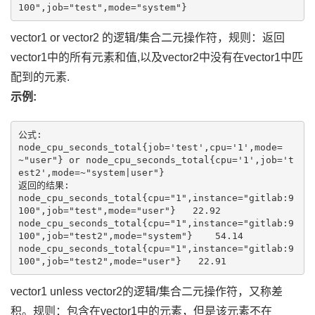
100",job="test",mode="system"}
vector1 or vector2 的逻辑/集合二元操作符，规则：返回
vector1中的所有元素和值,以及vector2中没有在vector1中匹
配到的元素.
示例:
公式:

node_cpu_seconds_total{job='test',cpu='1',mode=
~"user"} or node_cpu_seconds_total{cpu='1',job='t
est2',mode=~"system|user"}

返回的结果:

node_cpu_seconds_total{cpu="1",instance="gitlab:9
100",job="test",mode="user"}   22.92

node_cpu_seconds_total{cpu="1",instance="gitlab:9
100",job="test2",mode="system"}    54.14

node_cpu_seconds_total{cpu="1",instance="gitlab:9
100",job="test2",mode="user"}   22.91
vector1 unless vector2的逻辑/集合二元操作符，又称差
积。规则：包含在vector1中的元素，但是该元素不在