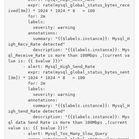
        expr: rate(mysql_global_status_bytes_rece
ived[3m]) * 1024 * 1024 * 8   > 100

        for: 2m

        labels:

          severity: warning

        annotations:

          summary: "{{$labels.instance}}: Mysql_H
igh_Recv_Rate detected"

          description: "{{$labels.instance}}: Mys
ql_Receive_Rate is more than 100Mbps ,(current va
lue is: {{ $value }})"  

      - alert: Mysql_High_Send_Rate

        expr: rate(mysql_global_status_bytes_sent
[3m]) * 1024 * 1024 * 8   > 100

        for: 2m

        labels:

          severity: warning

        annotations:

          summary: "{{$labels.instance}}: Mysql_H
igh_Send_Rate detected"

          description: "{{$labels.instance}}: Mys
ql data Send Rate is more than 100Mbps ,(current 
value is: {{ $value }})"

      - alert: Mysql_Too_Many_Slow_Query
