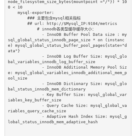
node_filesystem_size_bytes{mountpoint ="/"}) * 10
0 < 10

    mysql-exporter:

        ### 主要包含mysql相关指标

        ## url: http://$Mysql_IP:9104/metrics

            # innodb各类型缓存缓存大小：

              - InnoDB Buffer Pool Data size : my
sql_global_status_innodb_page_size * on (instanc
e) mysql_global_status_buffer_pool_pages{state="d
ata"}

              - InnoDB Log Buffer Size: mysql_glo
bal_variables_innodb_log_buffer_size

              - InnoDB Additional Memory Pool Siz
e: mysql_global_variables_innodb_additional_mem_p
ool_size

              - InnoDB Dictionary Size: mysql_glo
bal_status_innodb_mem_dictionary

              - Key Buffer Size: mysql_global_var
iables_key_buffer_size

              - Query Cache Size: mysql_global_va
riables_query_cache_size

              - Adaptive Hash Index Size: mysql_g
lobal_status_innodb_mem_adaptive_hash
