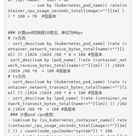
          - sum by (kubernetes_pod_name)( rate(co
ntainer_cpu_usage_seconds_total{image!=""}[1m] ) 
) * 100 > 70  #低版本

### 计算pod的网络IO情况，单位为Mbps

# rx方向

- sort_desc(sum by (kubernetes_pod_name) (rate (c
ontainer_network_receive_bytes_total{name!=""}[1
m]) )) /1024 /1024 /60 * 8 > 100 #低版本

 sort_desc(sum by (pod_name) (rate (container_net
work_receive_bytes_total{name!=""}[1m]) )) /1024 
/1024 /60 *8  > 100 #高版本

# tx方向

- sort_desc(sum by (kubernetes_pod_name) (rate (c
ontainer_network_transmit_bytes_total{name!=""}[1
m]) )) /1024 /1024 /60 * 8 > 100 #低版本

- sort_desc(sum by (pod_name) (rate (container_ne
twork_transmit_bytes_total{name!=""}[1m]) )) /102
4 /1024 /60 *8  > 100 #高版本          

 ### 计算pod cpu使用：

- sum(sum by (io_kubernetes_container_name)( rate
(container_cpu_usage_seconds_total{image!=""}[1m] 
) )) / count(node_cpu{mode="system"}) * 100
