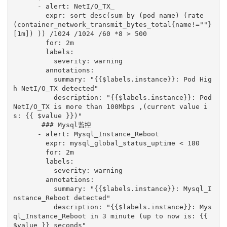
      - alert: NetI/O_TX_

        expr: sort_desc(sum by (pod_name) (rate 
(container_network_transmit_bytes_total{name!=""}
[1m]) )) /1024 /1024 /60 *8 > 500

        for: 2m

        labels:

          severity: warning

        annotations:

          summary: "{{$labels.instance}}: Pod Hig
h NetI/O_TX detected"

          description: "{{$labels.instance}}: Pod 
NetI/O_TX is more than 100Mbps ,(current value i
s: {{ $value }})"      

       ### Mysql监控

      - alert: Mysql_Instance_Reboot

        expr: mysql_global_status_uptime < 180 

        for: 2m

        labels:

          severity: warning

        annotations:

          summary: "{{$labels.instance}}: Mysql_I
nstance_Reboot detected"

          description: "{{$labels.instance}}: Mys
ql_Instance_Reboot in 3 minute (up to now is: {{ 
$value }} seconds"   
