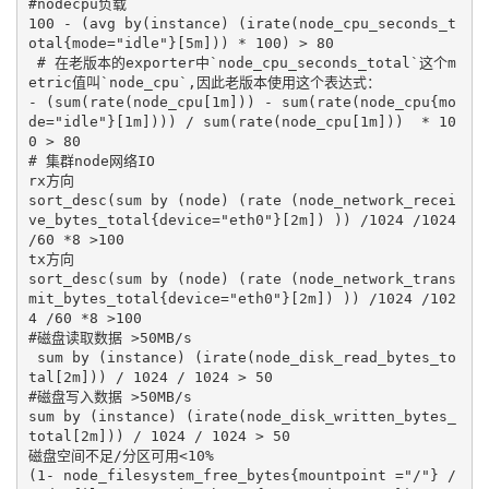
#nodecpu负载

100 - (avg by(instance) (irate(node_cpu_seconds_t
otal{mode="idle"}[5m])) * 100) > 80

 # 在老版本的exporter中`node_cpu_seconds_total`这个m
etric值叫`node_cpu`,因此老版本使用这个表达式：

- (sum(rate(node_cpu[1m])) - sum(rate(node_cpu{mo
de="idle"}[1m]))) / sum(rate(node_cpu[1m]))  * 10
0 > 80

# 集群node网络IO

rx方向

sort_desc(sum by (node) (rate (node_network_recei
ve_bytes_total{device="eth0"}[2m]) )) /1024 /1024 
/60 *8 >100

tx方向

sort_desc(sum by (node) (rate (node_network_trans
mit_bytes_total{device="eth0"}[2m]) )) /1024 /102
4 /60 *8 >100

#磁盘读取数据 >50MB/s

 sum by (instance) (irate(node_disk_read_bytes_to
tal[2m])) / 1024 / 1024 > 50

#磁盘写入数据 >50MB/s

sum by (instance) (irate(node_disk_written_bytes_
total[2m])) / 1024 / 1024 > 50

磁盘空间不足/分区可用<10%

(1- node_filesystem_free_bytes{mountpoint ="/"} / 