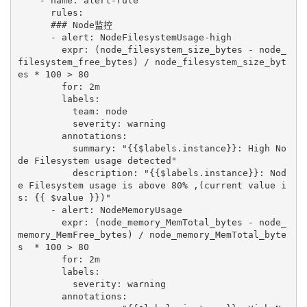
    - name: alert-rule

      rules:

      ### Node监控

      - alert: NodeFilesystemUsage-high

        expr: (node_filesystem_size_bytes - node_
filesystem_free_bytes) / node_filesystem_size_byt
es * 100 > 80 

        for: 2m

        labels:

          team: node

          severity: warning

        annotations:

          summary: "{{$labels.instance}}: High No
de Filesystem usage detected"

          description: "{{$labels.instance}}: Nod
e Filesystem usage is above 80% ,(current value i
s: {{ $value }})"         

      - alert: NodeMemoryUsage

        expr: (node_memory_MemTotal_bytes - node_
memory_MemFree_bytes) / node_memory_MemTotal_byte
s  * 100 > 80

        for: 2m

        labels:

          severity: warning

        annotations:
