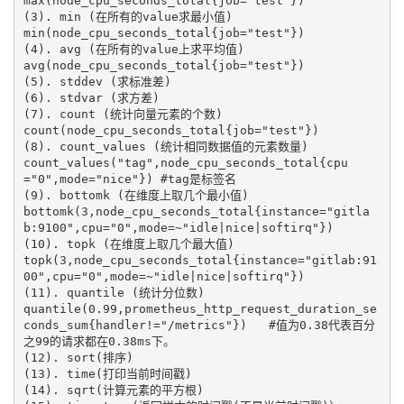
max(node_cpu_seconds_total{job="test"})

(3). min (在所有的value求最小值)

min(node_cpu_seconds_total{job="test"})

(4). avg (在所有的value上求平均值)

avg(node_cpu_seconds_total{job="test"})

(5). stddev (求标准差)

(6). stdvar (求方差)

(7). count (统计向量元素的个数)

count(node_cpu_seconds_total{job="test"}) 

(8). count_values (统计相同数据值的元素数量)

count_values("tag",node_cpu_seconds_total{cpu
="0",mode="nice"}) #tag是标签名

(9). bottomk (在维度上取几个最小值)

bottomk(3,node_cpu_seconds_total{instance="gitla
b:9100",cpu="0",mode=~"idle|nice|softirq"})

(10). topk (在维度上取几个最大值)

topk(3,node_cpu_seconds_total{instance="gitlab:91
00",cpu="0",mode=~"idle|nice|softirq"})

(11). quantile (统计分位数)

quantile(0.99,prometheus_http_request_duration_se
conds_sum{handler!="/metrics"})   #值为0.38代表百分
之99的请求都在0.38ms下。

(12). sort(排序)

(13). time(打印当前时间戳)

(14). sqrt(计算元素的平方根)
