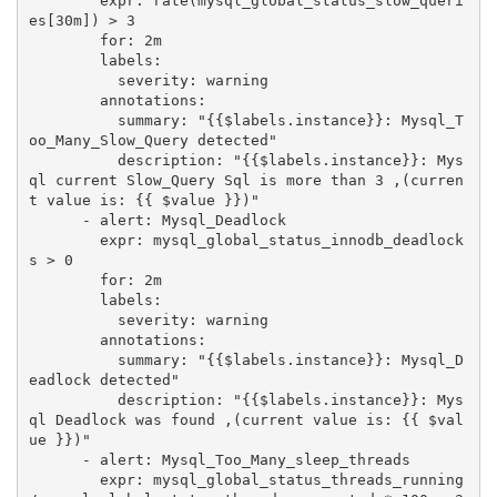
        expr: rate(mysql_global_status_slow_queri
es[30m]) > 3

        for: 2m

        labels:

          severity: warning

        annotations:

          summary: "{{$labels.instance}}: Mysql_T
oo_Many_Slow_Query detected"

          description: "{{$labels.instance}}: Mys
ql current Slow_Query Sql is more than 3 ,(curren
t value is: {{ $value }})"

      - alert: Mysql_Deadlock

        expr: mysql_global_status_innodb_deadlock
s > 0

        for: 2m

        labels:

          severity: warning

        annotations:

          summary: "{{$labels.instance}}: Mysql_D
eadlock detected"

          description: "{{$labels.instance}}: Mys
ql Deadlock was found ,(current value is: {{ $val
ue }})"          

      - alert: Mysql_Too_Many_sleep_threads

        expr: mysql_global_status_threads_running 