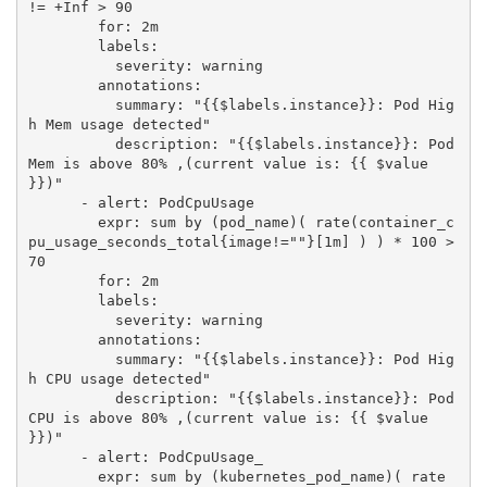
!= +Inf > 90

        for: 2m

        labels:

          severity: warning

        annotations:

          summary: "{{$labels.instance}}: Pod Hig
h Mem usage detected"

          description: "{{$labels.instance}}: Pod 
Mem is above 80% ,(current value is: {{ $value 
}})"

      - alert: PodCpuUsage

        expr: sum by (pod_name)( rate(container_c
pu_usage_seconds_total{image!=""}[1m] ) ) * 100 > 
70

        for: 2m

        labels:

          severity: warning

        annotations:

          summary: "{{$labels.instance}}: Pod Hig
h CPU usage detected"

          description: "{{$labels.instance}}: Pod 
CPU is above 80% ,(current value is: {{ $value 
}})"

      - alert: PodCpuUsage_

        expr: sum by (kubernetes_pod_name)( rate