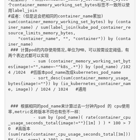
个container_memory_working_set_bytes标签不一致所以使
用label_join

#或者：(但是这会把相同的container_name累加)

sum(container_memory_working_set_bytes) by (conta
iner_name) / sum(label_join(kube_pod_container_re
source_limits_memory_bytes,

    "container_name", "", "container")) by (conta
iner_name)

 ### 计算pod的内存使用情况,单位为MB，可以按需设定阈值，有
两个表达式都可以实现

          - sum (container_memory_working_set_byt
es{image!="",name=~"^k8s_.*"}) by (pod_name) /102
4 /1024  #低版本pod_name改成kubernetes_pod_name

          - sort_desc(sum(container_memory_usage_
bytes{image!=""}) by (io_kubernetes_container_nam
e, image)) / 1024 / 1024   #通用

 ### 根据相同的pod_name来计算过去一分钟内pod 的 cpu使用
率,metric名称版本不同也有些不一样：

          - sum by (pod_name)( rate(container_cpu
_usage_seconds_total{image!=""}[1m] ) ) * 100 > 7
0  #高版本

(sum(rate(container_cpu_usage_seconds_total[3m])) 
BY (ip, name) * 100) > 80
