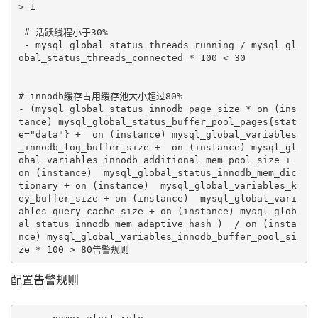
> 1

 # 活跃线程小于30%

 - mysql_global_status_threads_running / mysql_gl
obal_status_threads_connected * 100 < 30

# innodb缓存占用缓存池大小超过80%

- (mysql_global_status_innodb_page_size * on (ins
tance) mysql_global_status_buffer_pool_pages{stat
e="data"} +  on (instance) mysql_global_variables
_innodb_log_buffer_size +  on (instance) mysql_gl
obal_variables_innodb_additional_mem_pool_size + 
on (instance)  mysql_global_status_innodb_mem_dic
tionary + on (instance)  mysql_global_variables_k
ey_buffer_size + on (instance)  mysql_global_vari
ables_query_cache_size + on (instance) mysql_glob
al_status_innodb_mem_adaptive_hash )  / on (insta
nce) mysql_global_variables_innodb_buffer_pool_si
ze * 100 > 80告警规则
配置告警规则