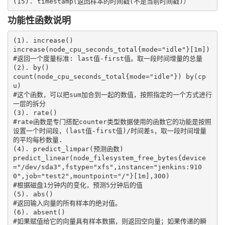
(15). timestamp(返回样本的时间戳(不是当前时间戳)）
功能性函数说明
(1). increase()

increase(node_cpu_seconds_total{mode="idle"}[1m])    

#返回一个度量标准: last值-first值。取⼀段时间增量的总量  

(2). by()

count(node_cpu_seconds_total{mode="idle"}) by(cp
u)   

#这个函数，可以把sum加合到⼀起的数值，按照指定的⼀个⽅式进⾏
⼀层的拆分

(3). rate()  

#rate函数是专门搭配counter类型数据使⽤的函数它的功能是按照
设置⼀个时间段，(last值-first值)/时间差s，取⼀段时间增量
的平均每秒数量. 

(4). predict_limpar(预测函数)

predict_linear(node_filesystem_free_bytes{device
="/dev/sda3",fstype="xfs",instance="jenkins:910
0",job="test2",mountpoint="/"}[1m],300)

#根据磁盘1分钟内的变化，预测5分钟后的值

(5). abs()

#返回输入向量的所有样本的绝对值。

(6). absent()

#如果赋值给它的向量具有样本数据，则返回空向量；如果传递的瞬