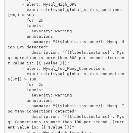
      - alert: Mysql_High_QPS

        expr: rate(mysql_global_status_questions
[5m]) > 500 

        for: 2m

        labels:

          severity: warning

        annotations:

          summary: "{{$labels.instance}}: Mysql_H
igh_QPS detected"

          description: "{{$labels.instance}}: Mys
ql opreation is more than 500 per second ,(curren
t value is: {{ $value }})"  

      - alert: Mysql_Too_Many_Connections

        expr: rate(mysql_global_status_connection
s[5m]) > 100

        for: 2m

        labels:

          severity: warning

        annotations:

          summary: "{{$labels.instance}}: Mysql T
oo Many Connections detected"

          description: "{{$labels.instance}}: Mys
ql Connections is more than 100 per second ,(curr
ent value is: {{ $value }})"  

      - alert: Mysql_High_Recv_Rate
