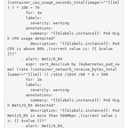
(container_cpu_usage_seconds_total{image!=""}[1m] 
) ) * 100 > 70

        for: 2m

        labels:

          severity: warning

        annotations:

          summary: "{{$labels.instance}}: Pod Hig
h CPU usage detected"

          description: "{{$labels.instance}}: Pod 
CPU is above 80% ,(current value is: {{ $value 
}})"

      - alert: NetI/O_RX

        expr: sort_desc(sum by (kubernetes_pod_na
me) (rate (container_network_receive_bytes_total
{name!=""}[1m]) )) /1024 /1024 /60 * 8 > 500

        for: 2m

        labels:

          severity: warning

        annotations:

          summary: "{{$labels.instance}}: Pod Hig
h NetI/O_RX detected"

          description: "{{$labels.instance}}: Pod 
NetI/O_RX is more than 500Mbps ,(current value i
s: {{ $value }})"       

      - alert: NetI/O_RX_
