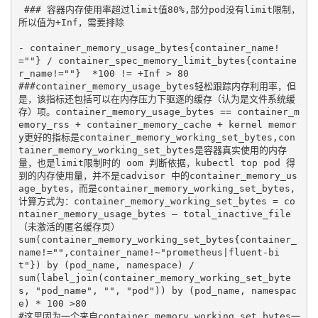
 ### 容器内存使用率超过limit值80%,部分pod没有limit限制，
所以值为+Inf，需要排除

- container_memory_usage_bytes{container_name!
=""} / container_spec_memory_limit_bytes{containe
r_name!=""}  *100 != +Inf > 80  

###container_memory_usage_bytes轻松跟踪内存利用率，但
是，该指标还包括可以在内存压力下驱逐的缓存（认为是文件系统缓
存）项。container_memory_usage_bytes == container_m
emory_rss + container_memory_cache + kernel memor
y更好的指标是container_memory_working_set_bytes,con
tainer_memory_working_set_bytes是容器真实使用的内存
量，也是limit限制时的 oom 判断依据，kubectl top pod 得
到的内存使用量，并不是cadvisor 中的container_memory_us
age_bytes，而是container_memory_working_set_bytes，
计算方式为：container_memory_working_set_bytes = co
ntainer_memory_usage_bytes – total_inactive_file
（未激活的匿名缓存页）

sum(container_memory_working_set_bytes{container_
name!="",container_name!~"prometheus|fluent-bi
t"}) by (pod_name, namespace) / 

sum(label_join(container_memory_working_set_byte
s, "pod_name", "", "pod")) by (pod_name, namespac
e) * 100 >80

#这里因为一个来自container_memory_working_set_bytes一