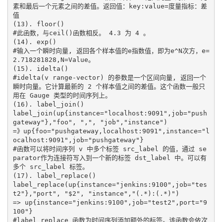
素和最后一个元素之间的差值。返回值：key:value=度量指标：差
值

(13). floor()

#此函数，与ceil()函数相反。 4.3 为 4 。

(14). exp()

#输入一个瞬时向量, 返回各个样本值的e指数值，即为e^N次方，e=
2.718281828,N=Value。

(15). idelta()

#idelta(v range-vector) 的参数是一个区间向量, 返回一个
瞬时向量。它计算最新的 2 个样本值之间的差值。这个函数一般只
用在 Gauge 类型的时间序列上。

(16). label_join()

label_join(up{instance="localhost:9091",job="push
gateway"},"foo", ",", "job","instance")

=》up{foo="pushgateway,localhost:9091",instance="l
ocalhost:9091",job="pushgateway"}

#函数可以将时间序列 v 中多个标签 src_label 的值，通过 se
parator作为连接符写入到一个新的标签 dst_label 中。可以有
多个 src_label 标签。

(17). label_replace()

label_replace(up{instance="jenkins:9100",job="tes
t2"},"port", "$2", "instance","(.*):(.*)")

=> up{instance="jenkins:9100",job="test2",port="9
100"}

#label_replace 函数为时间序列添加额外的标签。该函数会依次