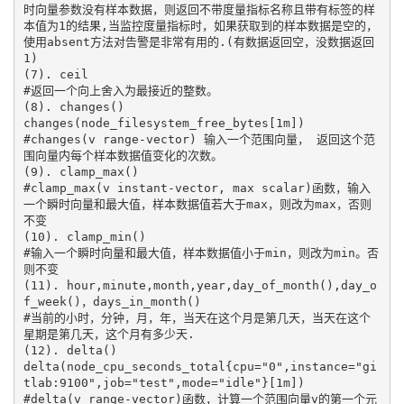
时向量参数没有样本数据，则返回不带度量指标名称且带有标签的样
本值为1的结果,当监控度量指标时，如果获取到的样本数据是空的， 
使用absent方法对告警是非常有用的.(有数据返回空，没数据返回
1)

(7). ceil

#返回一个向上舍入为最接近的整数。

(8). changes()

changes(node_filesystem_free_bytes[1m])

#changes(v range-vector) 输入一个范围向量， 返回这个范
围向量内每个样本数据值变化的次数。

(9). clamp_max()

#clamp_max(v instant-vector, max scalar)函数，输入
一个瞬时向量和最大值，样本数据值若大于max，则改为max，否则
不变

(10). clamp_min()

#输入一个瞬时向量和最大值，样本数据值小于min，则改为min。否
则不变

(11). hour,minute,month,year,day_of_month(),day_o
f_week()，days_in_month()

#当前的小时，分钟，月，年，当天在这个月是第几天，当天在这个
星期是第几天，这个月有多少天.

(12). delta()

delta(node_cpu_seconds_total{cpu="0",instance="gi
tlab:9100",job="test",mode="idle"}[1m])

#delta(v range-vector)函数，计算一个范围向量v的第一个元