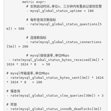
        metric expr:

          # 实例启动时间,单位s，三分钟内有重启记录则告警

          - mysql_global_status_uptime < 180  

          # 每秒查询次数指标

          - rate(mysql_global_status_questions[5
m]) > 500

          # 连接数指标

          - rate(mysql_global_status_connections
[5m]) > 200

          # mysql接收速率,单位Mbps

 - rate(mysql_global_status_bytes_received[3m]) * 
1024 * 1024 * 8   > 50

# mysql传输速率,单位Mbps

- rate(mysql_global_status_bytes_sent[3m]) * 1024 
* 1024 * 8   > 100

# 慢查询

- rate(mysql_global_status_slow_queries[30m]) > 3

# 死锁

- rate(mysql_global_status_innodb_deadlocks[3m]) 