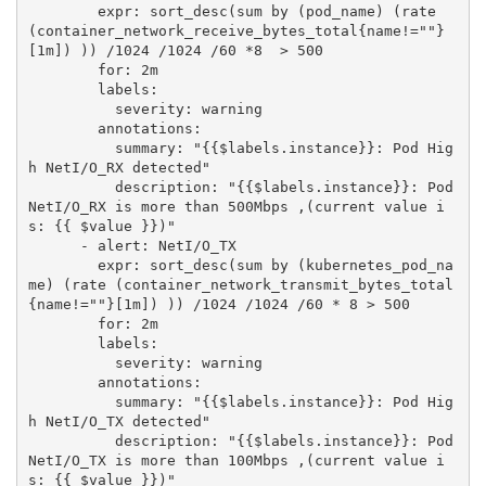
        expr: sort_desc(sum by (pod_name) (rate 
(container_network_receive_bytes_total{name!=""}
[1m]) )) /1024 /1024 /60 *8  > 500

        for: 2m

        labels:

          severity: warning

        annotations:

          summary: "{{$labels.instance}}: Pod Hig
h NetI/O_RX detected"

          description: "{{$labels.instance}}: Pod 
NetI/O_RX is more than 500Mbps ,(current value i
s: {{ $value }})"                

      - alert: NetI/O_TX

        expr: sort_desc(sum by (kubernetes_pod_na
me) (rate (container_network_transmit_bytes_total
{name!=""}[1m]) )) /1024 /1024 /60 * 8 > 500

        for: 2m

        labels:

          severity: warning

        annotations:

          summary: "{{$labels.instance}}: Pod Hig
h NetI/O_TX detected"

          description: "{{$labels.instance}}: Pod 
NetI/O_TX is more than 100Mbps ,(current value i
s: {{ $value }})"      
