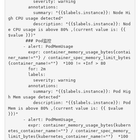
          severity: warning

        annotations:

          summary: "{{$labels.instance}}: Node Hi
gh CPU usage detected"

          description: "{{$labels.instance}}: Nod
e CPU usage is above 80% ,(current value is: {{ 
$value }})"   

       ### Pod监控

      - alert: PodMemUsage

        expr: container_memory_usage_bytes{contai
ner_name!=""} / container_spec_memory_limit_bytes
{container_name!=""}  *100 != +Inf > 80

        for: 2m

        labels:

          severity: warning

        annotations:

          summary: "{{$labels.instance}}: Pod Hig
h Mem usage detected"

          description: "{{$labels.instance}}: Pod 
Mem is above 80% ,(current value is: {{ $value 
}})"

      - alert: PodMemUsage_

        expr: container_memory_usage_bytes{kubern
etes_container_name!=""} / container_spec_memory_
limit_bytes{kubernetes_container_name!=""}  *100 