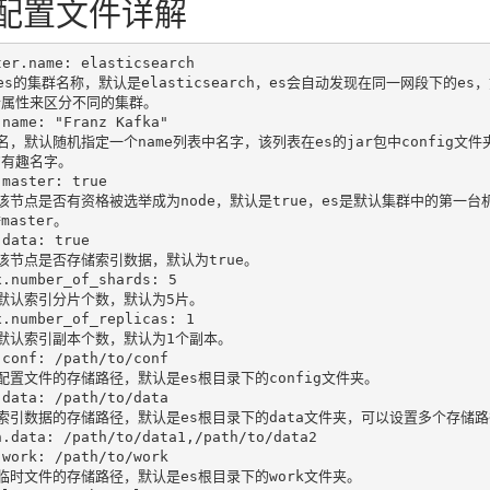
S配置文件详解
ter.name: elasticsearch

es的集群名称，默认是elasticsearch，es会自动发现在同一网段下的
属性来区分不同的集群。

name: "Franz Kafka"

名，默认随机指定一个name列表中名字，该列表在es的jar包中config文件
有趣名字。

master: true

该节点是否有资格被选举成为node，默认是true，es是默认集群中的第一台
aster。

data: true

该节点是否存储索引数据，默认为true。

.number_of_shards: 5

默认索引分片个数，默认为5片。

x.number_of_replicas: 1

默认索引副本个数，默认为1个副本。

conf: /path/to/conf

配置文件的存储路径，默认是es根目录下的config文件夹。

data: /path/to/data

索引数据的存储路径，默认是es根目录下的data文件夹，可以设置多个存储路
h.data: /path/to/data1,/path/to/data2

work: /path/to/work

临时文件的存储路径，默认是es根目录下的work文件夹。
