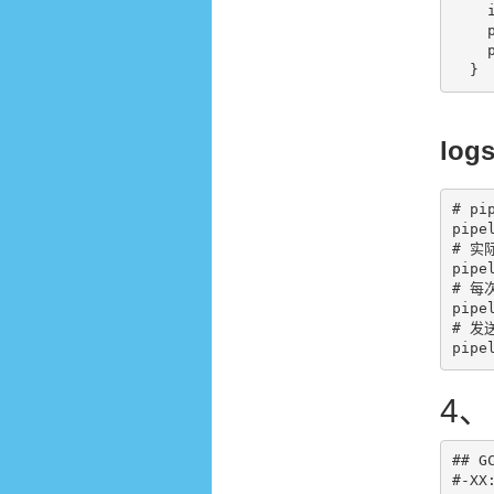
    index => "logstash-k8s-%{pod_name}-%{+YYYY.MM.dd}"

    pool_max => "5000"

    pool_max_per_route => "500"

log
# p
pipel
# 实
pipe
# 每
pipe
# 发
pipe
4、
## GC
#-XX: