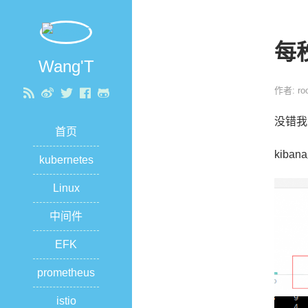
每
Wang'T
作者: roo
没错我
首页
kiba
kubernetes
Linux
中间件
EFK
prometheus
istio