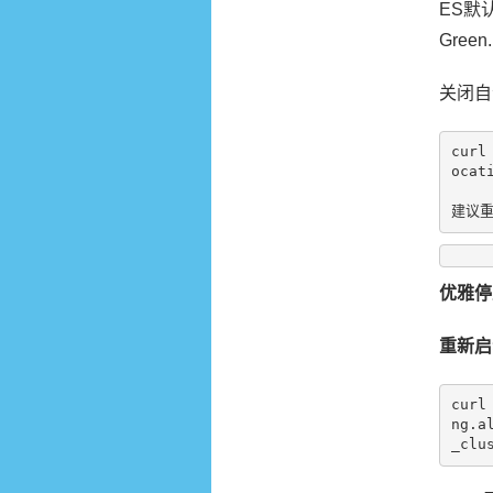
ES默
Gre
关闭自
curl
ocat
建议
优雅停
重新启
curl
ng.a
_clu