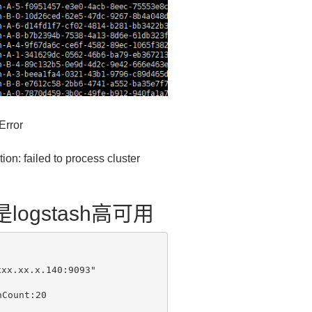
Error
n: failed to process cluster
logstash高可用