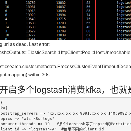
 url as dead. Last error:
ash::Outputs::ElasticSearch::HttpClient::Pool::HostUnreachable
asticsearch.cluster.metadata.ProcessClusterEventTimeoutExceptio
(put-mapping) within 30s
开启多个logstash消费kfka，也就是
{
