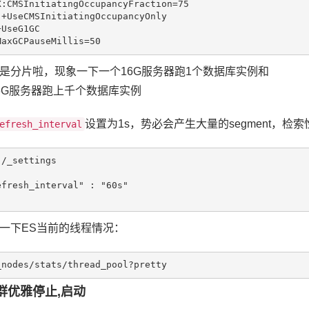
X:CMSInitiatingOccupancyFraction=75

:+UseCMSInitiatingOccupancyOnly

UseG1GC

MaxGCPauseMillis=50
是分片啦，现象一下一个16G服务器跑1个数据库实例和
6G服务器跑上千个数据库实例
设置为1s，势必会产生大量的segment，检索
efresh_interval
/_settings

一下ES当前的线程情况：
_nodes/stats/thread_pool?pretty
群优雅停止,启动