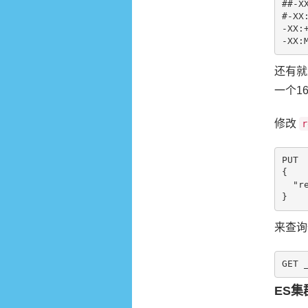
##-X
#-XX
-XX:+
-XX:
还有就
一个1
修改
r
PUT  
{

  "refresh_interval" : "60s"

}
来查询
GET 
ES集