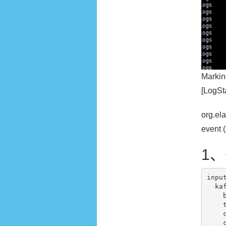
Marking
[LogSt
org.el
event 
1、
input
  kafka{

    bootstrap_servers => "xx.xxx.xx.xx:9091,xxx.xx.140:9092,xxx.xx.x.140:9093"

    topics => "ali-k8s-logs"

    consumer_threads => 10   #多个logstash等于topicd的PartitionCount:20

    client_id => "logstash-A"  #使用不同的client_id
