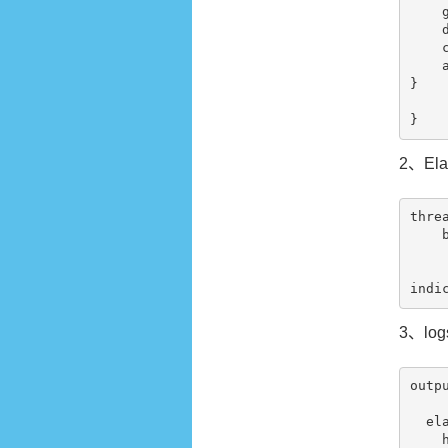
    group_id => "logstash"

    decorate_events => true

    codec => json

    auto_offset_reset => "latest"

}

2、El
threa
    bulk:

        s
        queue_s
3、logs
outpu
  elasticsearch {

    hosts => [""]
