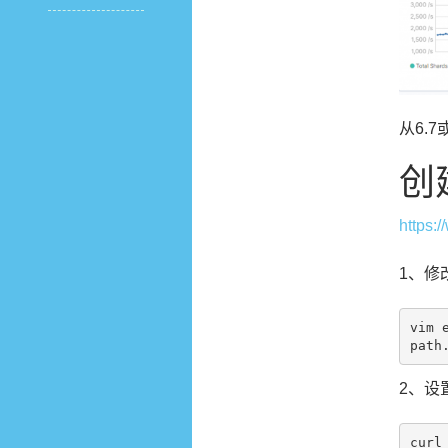
从6.
创
https:
1、修改
vim e
2、设
curl