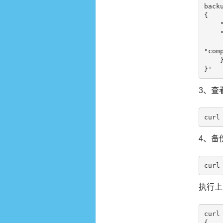
backu
{

    "type": "fs",

    "settings": {

        "location": "/
"comp
    }

3、查
4、备
执行上面
curl
{
