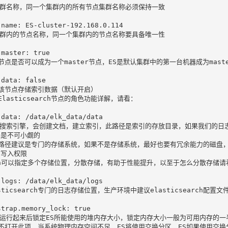
集群名称，同一个集群内的所有节点集群名称必须保持一致

.name: ES-cluster-192.168.0.114

集群内的节点名称，同一个集群内的节点名称要具备唯一性

master: true

节点是否可以成为一个master节点，ES是默认集群中的第一台机器成为mast
data: false

该节点存储索引数据（默认开启）

Elasticsearch节点的角色功能详解，请看：

.data: /data/elk_data/data

是搜索引擎，会创建文档，建立索引，此路径是索引的存放目录，如果我们的日
是不可小觑的

路径建议是专门的存储系统，如果不是存储系统，最好也要有冗余能力的磁盘，此目录
写入权限

th可以指定多个存储位置，分散存储，有助于性能提升，以至于怎么分散存储请看
.logs: /data/elk_data/logs

asticsearch专门的日志存储位置，生产环境中建议elasticsearch配置文件与
strap.memory_lock: true

S运行起来后锁定ES所能使用的堆内存大小，锁定内存大小一般为可用内存的一
不打开此项，当系统物理内存空间不足，ES将使用交换分区，ES如果使用交换分