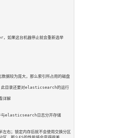
er，如果这台机器停止就会重新选举

志数据较为庞大，那么索引所占用的磁盘
还要对elasticsearch的运行
详解

elasticsearch日志分开存储

半左右；锁定内存后就不会使用交换分区

区，那么ES的性能将会变得很差
