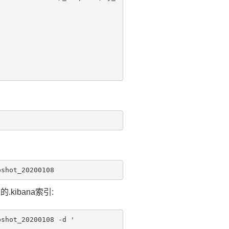
kibana索引:
shot_20200108 -d '
