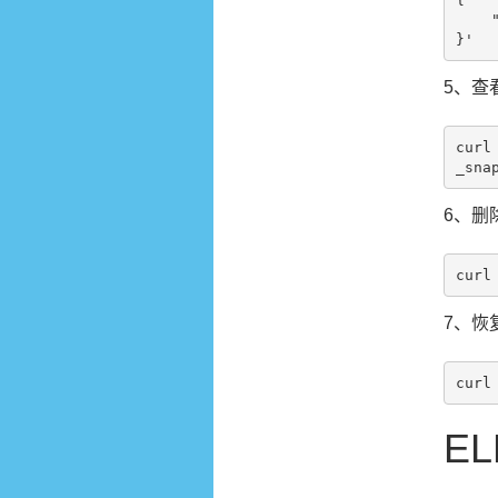
    "indices": ".kibana"

5、查
curl
6、删
7、恢
E