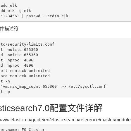
add elk

dd elk -g elk

件描述符
etc/security/limits.conf

t  nofile 655360

d  nofile 655360

t  nproc  4096

d  nproc  4096

soft memlock unlimited

hard memlock unlimited

t -n

 'vm.max_map_count=655360' >> /etc/sysctl.conf

asticsearch7.0配置文件详解
//www.elastic.co/guide/en/elasticsearch/reference/master/module
er.name: ES-Cluster
