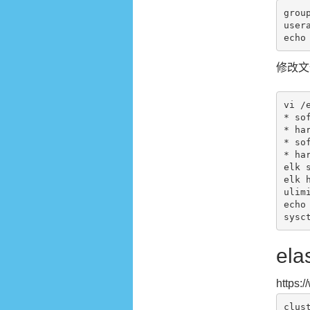
group
usera
修改文
vi /
* sof
* har
* sof
* har
elk 
elk 
ulimi
echo
el
https:
clust