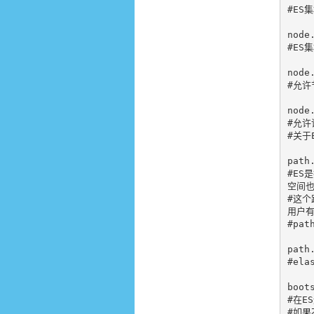
#ES
node
#ES
node.
#允许
node.
#允许
#关于
path
#ES
空间也
#这个
用户有
#pa
path
#el
boot
#在E
#如果