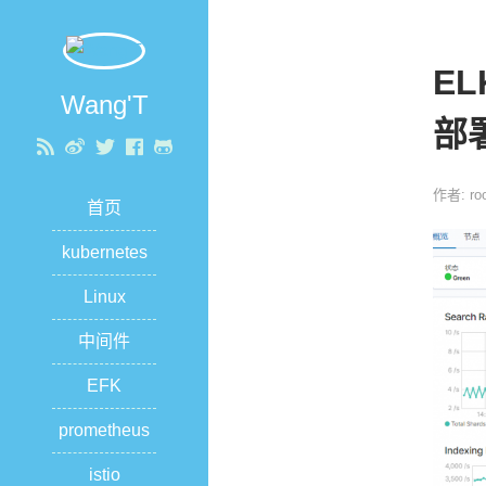
E
Wang'T
部
作者: roo
首页
kubernetes
Linux
中间件
EFK
prometheus
istio